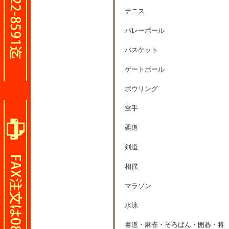
テニス
バレーボール
バスケット
ゲートボール
ボウリング
空手
柔道
剣道
相撲
マラソン
水泳
書道・麻雀・そろばん・囲碁・将