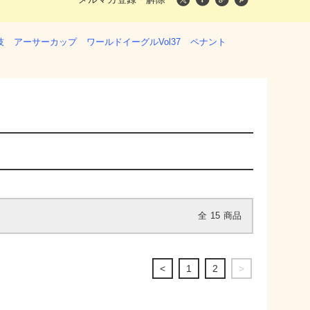
技
アーサーカップ
ワールドイーグルVol37
ペナント
全
15
商品
<
1
2
>