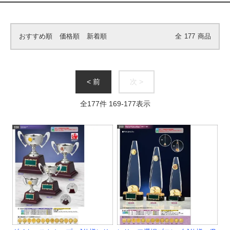
おすすめ順
価格順
新着順
全
177
商品
< 前
次 >
全
177
件
169
-
177
表示