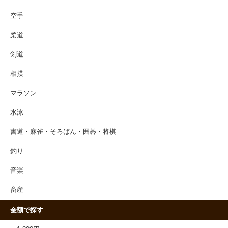
空手
柔道
剣道
相撲
マラソン
水泳
書道・麻雀・そろばん・囲碁・将棋
釣り
音楽
畜産
金額で探す