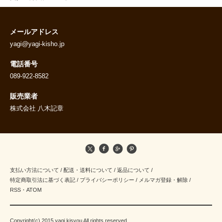
メールアドレス
yagi@yagi-kisho.jp
電話番号
089-922-8582
販売業者
株式会社 八木記章
支払い方法について
/
配送・送料について
/
返品について
/
特定商取引法に基づく表記
/
プライバシーポリシー
/
メルマガ登録・解除
/
RSS
・
ATOM
Copyright(c) 2015 yagi kisyou All rights reserved.