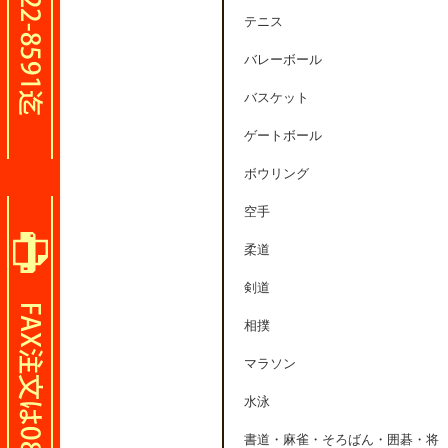
テニス
バレーボール
バスケット
ゲートボール
ボウリング
空手
柔道
剣道
相撲
マラソン
水泳
書道・麻雀・そろばん・囲碁・将