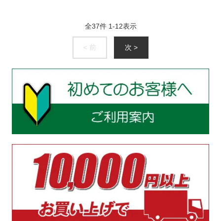
全
37
件
1
-
12
表示
< 前
次 >