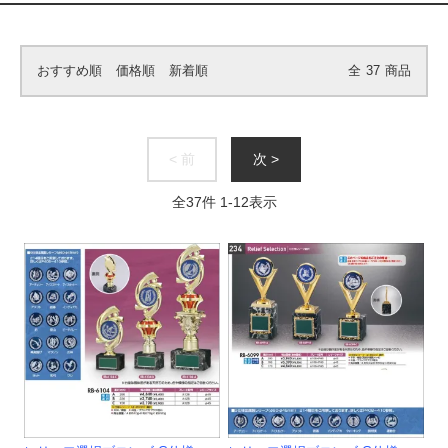
おすすめ順
価格順
新着順
全
37
商品
< 前
次 >
全
37
件
1
-
12
表示