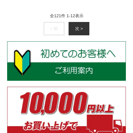
全
121
件
1
-
12
表示
< 前
次 >