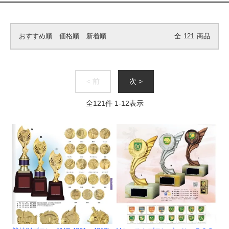
おすすめ順
価格順
新着順
全
121
商品
< 前
次 >
全
121
件
1
-
12
表示