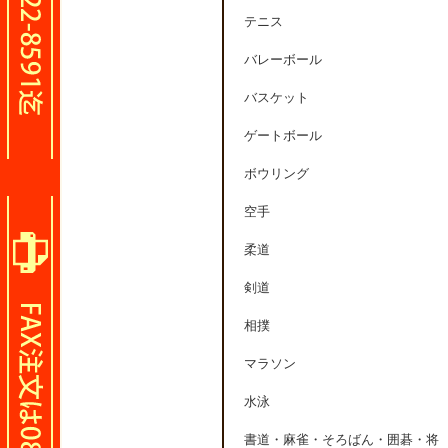
テニス
バレーボール
バスケット
ゲートボール
ボウリング
空手
柔道
剣道
相撲
マラソン
水泳
書道・麻雀・そろばん・囲碁・将