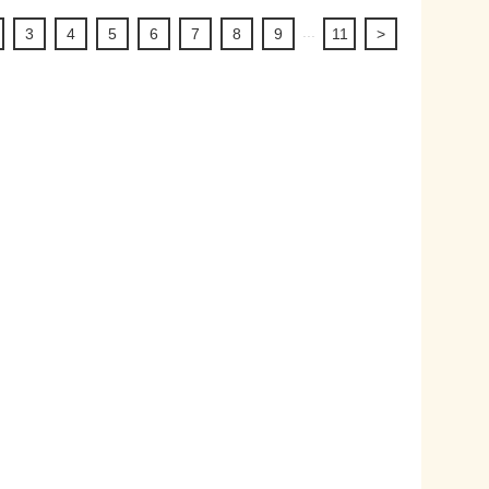
...
3
4
5
6
7
8
9
11
>