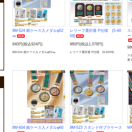
8M-524 紙ケース入メダルφ52
レリーフ選択盾 P仕様 (S-60
ス
㎜
59)
ー
840円(税込924円)
980円(税込1,078円)
98
8M-524 紙ケース入メダルφ52㎜
レリーフ選択盾 P仕様 (S-6059)
ス
盾 
8M-604 紙ケース入メダルφ60
8M-523 スタンド付プラケース
M