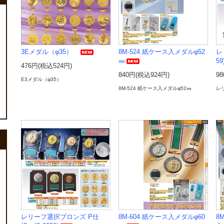
3Eメダル（φ35）
8M-524 紙ケース入メダルφ52
レ
㎜
59
476円(税込524円)
840円(税込924円)
98
E3メダル（φ35）
8M-524 紙ケース入メダルφ52㎜
レリ
レリーフ選択ブロンズ P仕
8M-604 紙ケース入メダルφ60
8