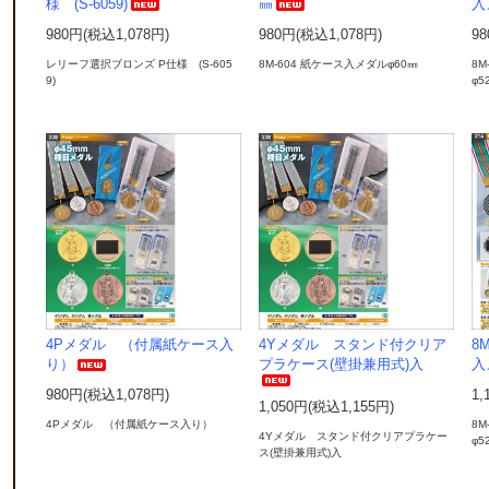
様 (S-6059)
㎜
入
980円(税込1,078円)
980円(税込1,078円)
98
レリーフ選択ブロンズ P仕様 (S-605
8M-604 紙ケース入メダルφ60㎜
8
9)
φ5
4Pメダル （付属紙ケース入
4Yメダル スタンド付クリア
8
り）
プラケース(壁掛兼用式)入
入
980円(税込1,078円)
1,
1,050円(税込1,155円)
4Pメダル （付属紙ケース入り）
8
4Yメダル スタンド付クリアプラケー
φ5
ス(壁掛兼用式)入