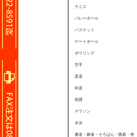
テニス
バレーボール
バスケット
ゲートボール
ボウリング
空手
柔道
剣道
相撲
マラソン
水泳
書道・麻雀・そろばん・囲碁・将