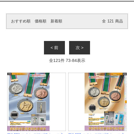
おすすめ順
価格順
新着順
全
121
商品
< 前
次 >
全
121
件
73
-
84
表示