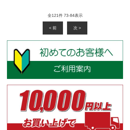
全
121
件
73
-
84
表示
< 前
次 >