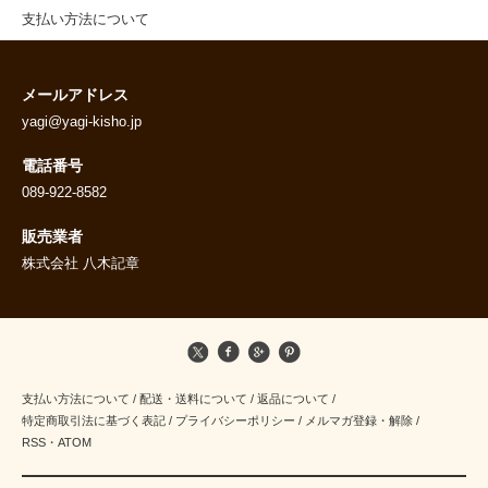
支払い方法について
メールアドレス
yagi@yagi-kisho.jp
電話番号
089-922-8582
販売業者
株式会社 八木記章
支払い方法について
/
配送・送料について
/
返品について
/
特定商取引法に基づく表記
/
プライバシーポリシー
/
メルマガ登録・解除
/
RSS
・
ATOM