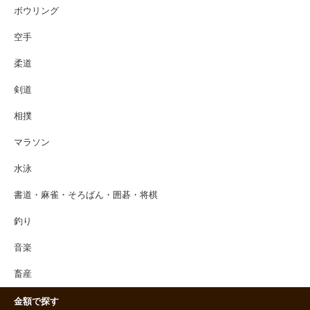
ボウリング
空手
柔道
剣道
相撲
マラソン
水泳
書道・麻雀・そろばん・囲碁・将棋
釣り
音楽
畜産
金額で探す